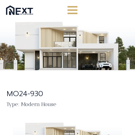
Skip
to
content
MO24-930
Type: Modern House