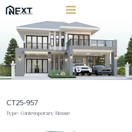
Skip
to
content
CT25-957
Type: Contemporary House